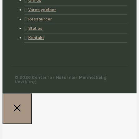
Om os
Vores ydelser
Ressourcer
Støt os
Kontakt
© 2026 Center for Naturnær Menneskelig
Udvikling