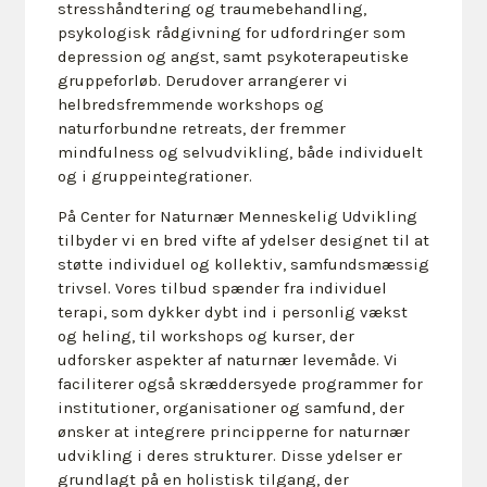
stresshåndtering og traumebehandling,
psykologisk rådgivning for udfordringer som
depression og angst, samt psykoterapeutiske
gruppeforløb. Derudover arrangerer vi
helbredsfremmende workshops og
naturforbundne retreats, der fremmer
mindfulness og selvudvikling, både individuelt
og i gruppeintegrationer.
På Center for Naturnær Menneskelig Udvikling
tilbyder vi en bred vifte af ydelser designet til at
støtte individuel og kollektiv, samfundsmæssig
trivsel. Vores tilbud spænder fra individuel
terapi, som dykker dybt ind i personlig vækst
og heling, til workshops og kurser, der
udforsker aspekter af naturnær levemåde. Vi
faciliterer også skræddersyede programmer for
institutioner, organisationer og samfund, der
ønsker at integrere principperne for naturnær
udvikling i deres strukturer. Disse ydelser er
grundlagt på en holistisk tilgang, der