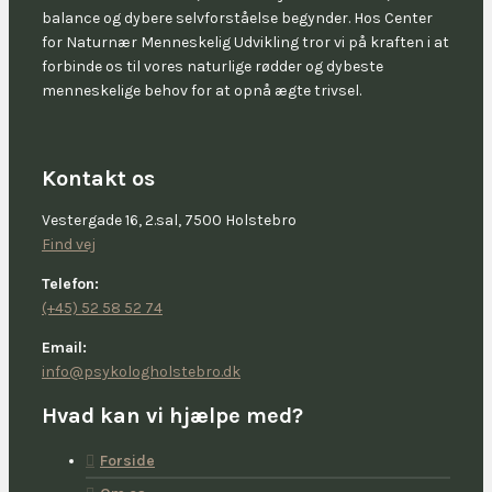
balance og dybere selvforståelse begynder. Hos Center
for Naturnær Menneskelig Udvikling tror vi på kraften i at
forbinde os til vores naturlige rødder og dybeste
menneskelige behov for at opnå ægte trivsel.
Kontakt os
Vestergade 16, 2.sal, 7500 Holstebro
Find vej
Telefon:
(+45) 52 58 52 74
Email:
info@psykologholstebro.dk
Hvad kan vi hjælpe med?
Forside