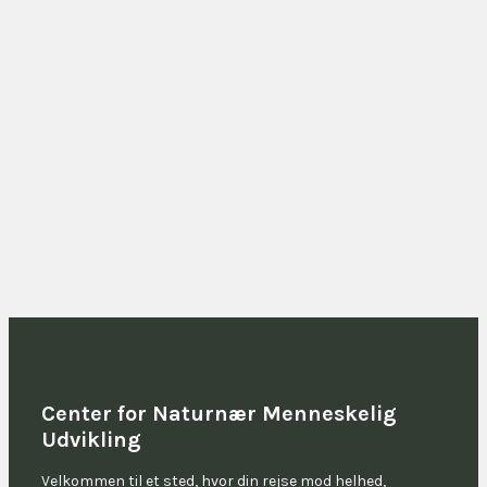
Center for Naturnær Menneskelig
Udvikling
Velkommen til et sted, hvor din rejse mod helhed,