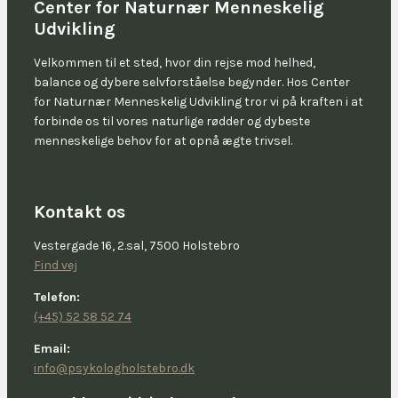
Center for Naturnær Menneskelig
Udvikling
Velkommen til et sted, hvor din rejse mod helhed,
balance og dybere selvforståelse begynder. Hos Center
for Naturnær Menneskelig Udvikling tror vi på kraften i at
forbinde os til vores naturlige rødder og dybeste
menneskelige behov for at opnå ægte trivsel.
Kontakt os
Vestergade 16, 2.sal, 7500 Holstebro
Find vej
Telefon:
(+45) 52 58 52 74
Email:
info@psykologholstebro.dk