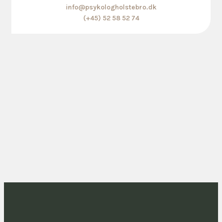
info@psykologholstebro.dk
(+45) 52 58 52 74