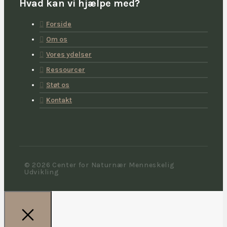
Hvad kan vi hjælpe med?
Forside
Om os
Vores ydelser
Ressourcer
Støt os
Kontakt
© 2026 Center for Naturnær Menneskelig
Udvikling